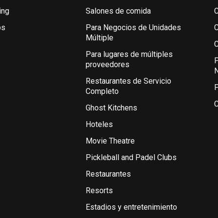
ing
Salones de comida
C
bs
Para Negocios de Unidades
C
Múltiple
C
Para lugares de múltiples
P
proveedores
Restaurantes de Servicio
P
Completo
C
Ghost Kitchens
Hoteles
Movie Theatre
Pickleball and Padel Clubs
Restaurantes
Resorts
Estadios y entretenimiento