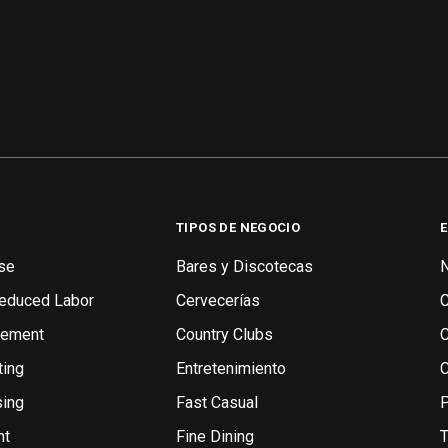
TIPOS DE NEGOCIO
se
Bares y Discotecas
N
Reduced Labor
Cervecerías
gement
Country Clubs
ting
Entretenimiento
sing
Fast Casual
P
nt
Fine Dining
T