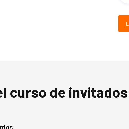
L
l curso de invitados
entos