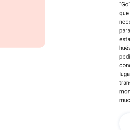
“Go
que 
nec
para
est
hués
pedi
conc
luga
tran
moni
muc