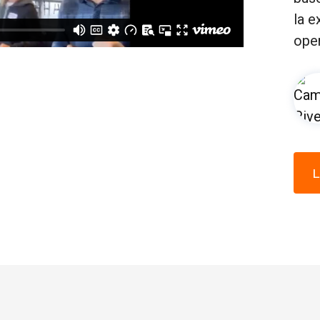
la e
oper
L