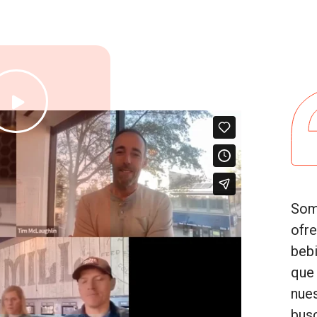

Somo
ofre
beb
que
nue
bus