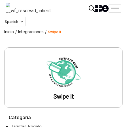
Spanish
Inicio
/
Integraciones
/
Swipe It
Swipe It
Categoría
Tarjetas Regalo