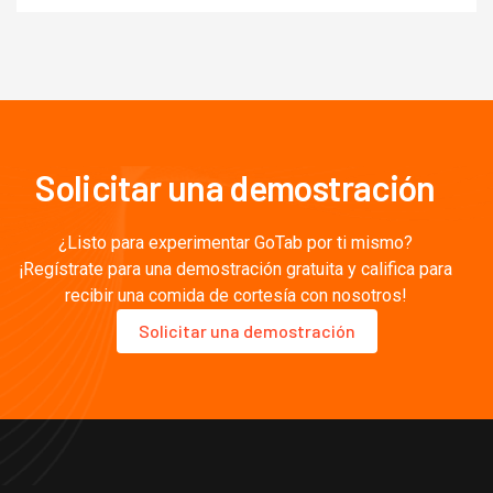
Solicitar una demostración
¿Listo para experimentar GoTab por ti mismo?
¡Regístrate para una demostración gratuita y califica para
recibir una comida de cortesía con nosotros!
Solicitar una demostración