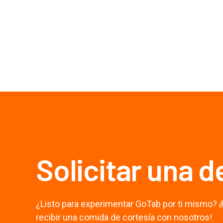
Solicitar una 
¿Listo para experimentar GoTab por ti mismo? ¡R
recibir una comida de cortesía con nosotros!