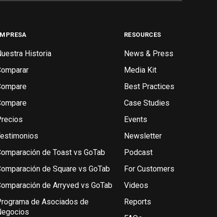
EMPRESA
RESOURCES
uestra Historia
News & Press
Comparar
Media Kit
Compare
Best Practices
Compare
Case Studies
recios
Events
estimonios
Newsletter
omparación de Toast vs GoTab
Podcast
omparación de Square vs GoTab
For Customers
omparación de Arryved vs GoTab
Videos
rograma de Asociados de
Reports
Negocios