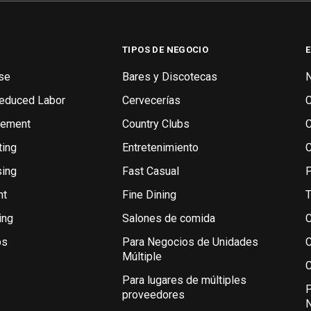
TIPOS DE NEGOCIO
se
Bares y Discotecas
N
Reduced Labor
Cervecerías
gement
Country Clubs
ting
Entretenimiento
sing
Fast Casual
P
nt
Fine Dining
T
ing
Salones de comida
C
bs
Para Negocios de Unidades
C
Múltiple
C
Para lugares de múltiples
P
proveedores