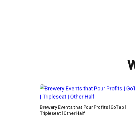

W
Brewery Events that Pour Profits | GoTab |
Tripleseat | Other Half
