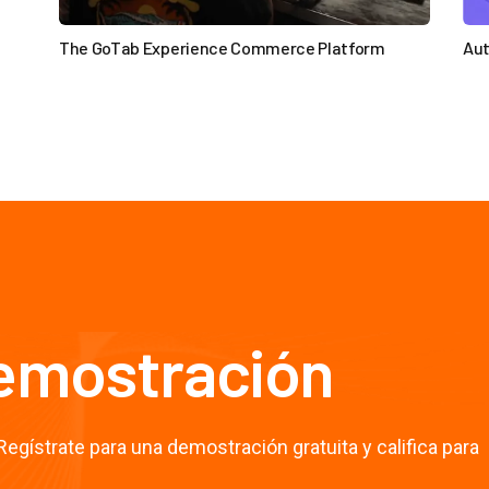
The GoTab Experience Commerce Platform
Aut

demostración
egístrate para una demostración gratuita y califica para