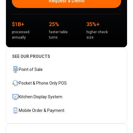
Request a Demo
$1B+
25%
35%+
processed
faster table
higher check
annually
turns
size
SEE OUR PROUCTS
Point of Sale
Pocket & Phone Only POS
Kitchen Display System
Mobile Order & Payment