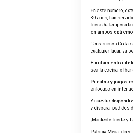
En este número, es
30 años, han servid
fuera de temporada 
en ambos extrem
Construimos GoTab c
cualquier lugar, ya se
Enrutamiento intel
sea la cocina, el ba
Pedidos y pagos c
enfocado en
intera
Y nuestro
dispositi
y disparar pedidos d
¡Mantente fuerte y fl
Patricia Mejía, dir