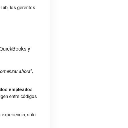
oTab, los gerentes
e QuickBooks y
 comenzar ahora
”,
n dos empleados
igen entre códigos
 experiencia, solo