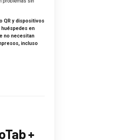
in problemas sin
o QR y dispositivos
os huéspedes en
e no necesitan
mpresos, incluso
oTab +