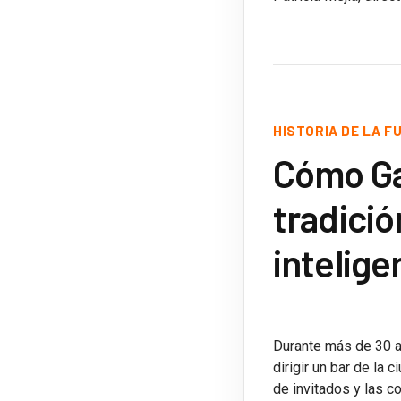
HISTORIA DE LA F
Cómo Gar
tradici
intelige
Durante más de 30 añ
dirigir un bar de la 
de invitados y las c