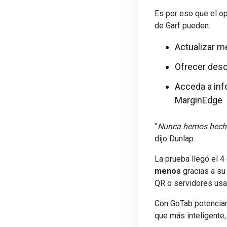
Es por eso que el op
de Garf pueden:
Actualizar 
Ofrecer desc
Acceda a inf
MarginEdge
”
Nunca hemos hecho 
dijo Dunlap.
La prueba llegó el 4 
menos
gracias a s
QR o servidores usan
Con GoTab potenciand
que más inteligente,