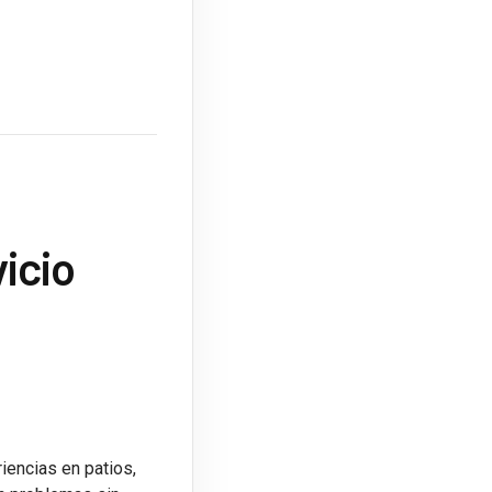
icio
encias en patios,