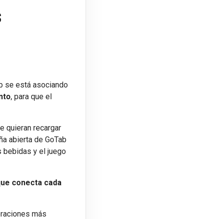
s
a
ab se está asociando
nto
, para que el
e quieran recargar
aña abierta de GoTab
s bebidas y el juego
 que conecta cada
eraciones más