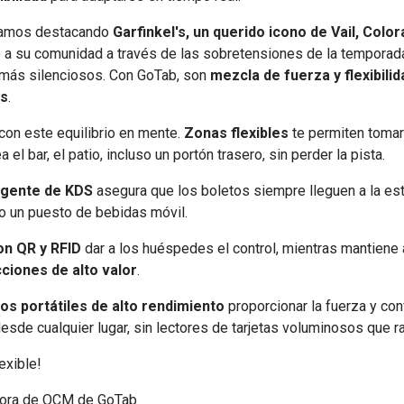
tamos destacando
Garfinkel's, un querido icono de Vail, Colo
o a su comunidad a través de las sobretensiones de la tempora
más silenciosos. Con GoTab, son
mezcla de fuerza y flexibili
os
.
on este equilibrio en mente.
Zonas flexibles
te permiten toma
a el bar, el patio, incluso un portón trasero, sin perder la pista.
igente de KDS
asegura que los boletos siempre lleguen a la est
r o un puesto de bebidas móvil.
on QR y RFID
dar a los huéspedes el control, mientras mantiene 
cciones de alto valor
.
vos portátiles de alto rendimiento
proporcionar la fuerza y con
esde cualquier lugar, sin lectores de tarjetas voluminosos que ra
exible!
ectora de OCM de GoTab