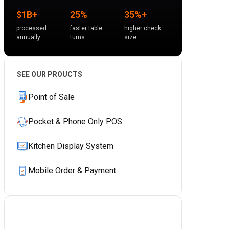
$1B+
25%
35%+
processed
faster table
higher check
annually
turns
size
SEE OUR PROUCTS
Point of Sale
Pocket & Phone Only POS
Kitchen Display System
Mobile Order & Payment