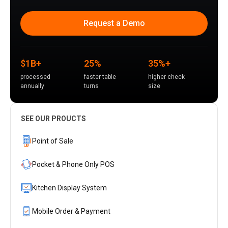
Request a Demo
$1B+
25%
35%+
processed
faster table
higher check
annually
turns
size
SEE OUR PROUCTS
Point of Sale
Pocket & Phone Only POS
Kitchen Display System
Mobile Order & Payment