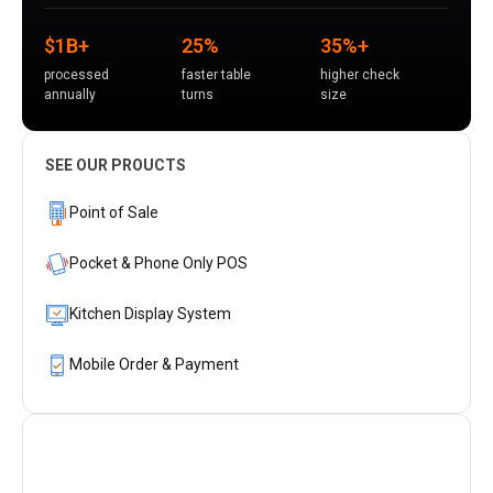
$1B+
25%
35%+
processed
faster table
higher check
annually
turns
size
SEE OUR PROUCTS
Point of Sale
Pocket & Phone Only POS
Kitchen Display System
Mobile Order & Payment