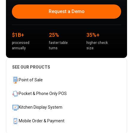
Request a Demo
$1B+
25%
35%+
processed
faster table
higher check
annually
turns
size
SEE OUR PROUCTS
Point of Sale
Pocket & Phone Only POS
Kitchen Display System
Mobile Order & Payment