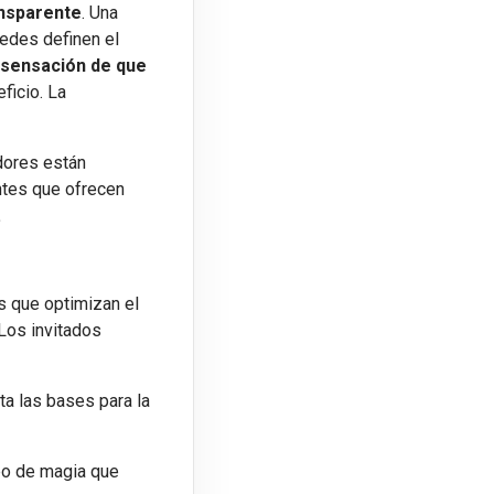
ansparente
. Una
pedes definen el
 sensación de que
ficio. La
dores están
ntes que ofrecen
.
 que optimizan el
 Los invitados
ta las bases para la
ipo de magia que