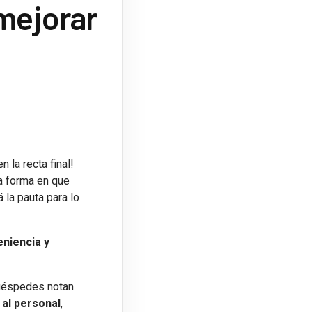
 mejorar
 la recta final!
La forma en que
la pauta para lo
eniencia y
huéspedes notan
 al personal
,