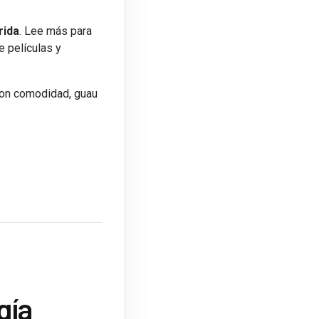
rida
. Lee más para
 películas y
 con comodidad, guau
gía