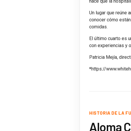
hace que la hospital
Un lugar que reúne
conocer cómo están 
comidas.
El último cuarto es 
con experiencias y 
Patricia Mejía, dir
*
https://www.white
HISTORIA DE LA F
Aloma Ci