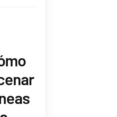
cómo
cenar
íneas
la