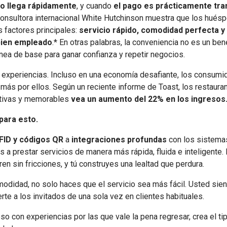
do llega rápidamente
, y cuando
el pago es prácticamente tr
consultora internacional White Hutchinson muestra que los hués
s factores principales:
servicio rápido, comodidad perfecta y
bien empleado
.* En otras palabras, la conveniencia no es un bene
ínea de base para ganar confianza y repetir negocios.
s experiencias. Incluso en una economía desafiante, los consumi
más por ellos. Según un reciente informe de Toast, los restaura
ctivas y memorables
vea un aumento del 22% en los ingresos
para esto.
FID y códigos QR
a
integraciones profundas
con los sistemas
s a prestar servicios de manera más rápida, fluida e inteligente.
ren sin fricciones, y tú construyes una lealtad que perdura.
odidad, no solo haces que el servicio sea más fácil. Usted sien
rte a los invitados de una sola vez en clientes habituales.
o con experiencias por las que vale la pena regresar, crea el t