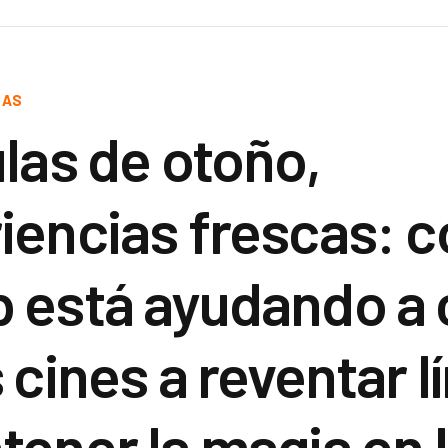
CAS
ulas de otoño,
iencias frescas: 
 está ayudando a 
 cines a reventar l
tener la magia en 