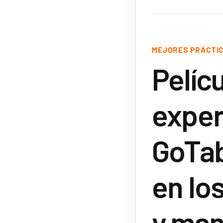
MEJORES PRÁCTI
Pelíc
exper
GoTab
en los
y man