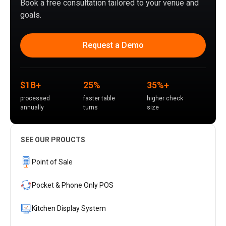
Book a free consultation tailored to your venue and
goals.
Request a Demo
$1B+
25%
35%+
processed
faster table
higher check
annually
turns
size
SEE OUR PROUCTS
Point of Sale
Pocket & Phone Only POS
Kitchen Display System