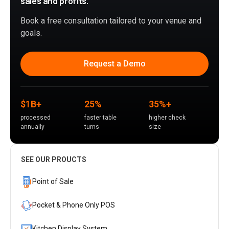
sales and profits.
Book a free consultation tailored to your venue and
goals.
Request a Demo
$1B+
25%
35%+
processed
faster table
higher check
annually
turns
size
SEE OUR PROUCTS
Point of Sale
Pocket & Phone Only POS
Kitchen Display System