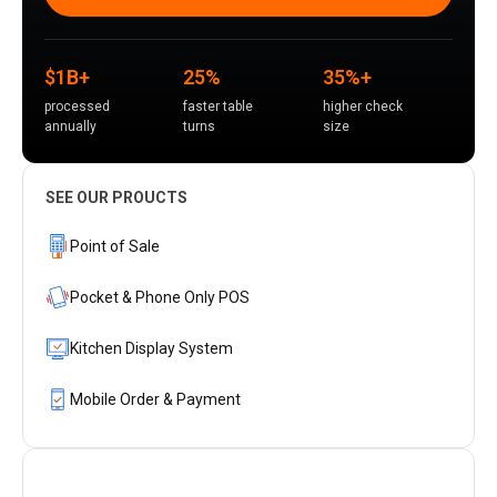
$1B+
25%
35%+
processed
faster table
higher check
annually
turns
size
SEE OUR PROUCTS
Point of Sale
Pocket & Phone Only POS
Kitchen Display System
Mobile Order & Payment