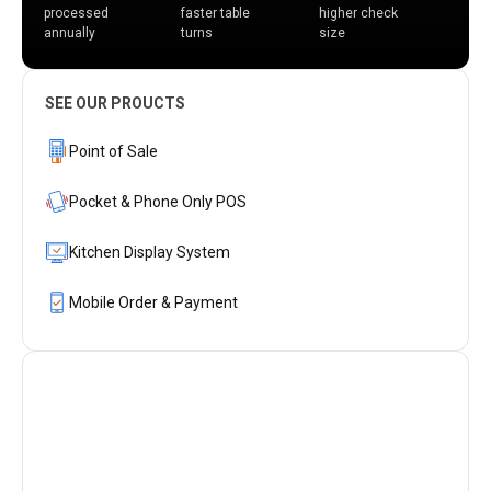
processed
faster table
higher check
annually
turns
size
SEE OUR PROUCTS
Point of Sale
Pocket & Phone Only POS
Kitchen Display System
Mobile Order & Payment