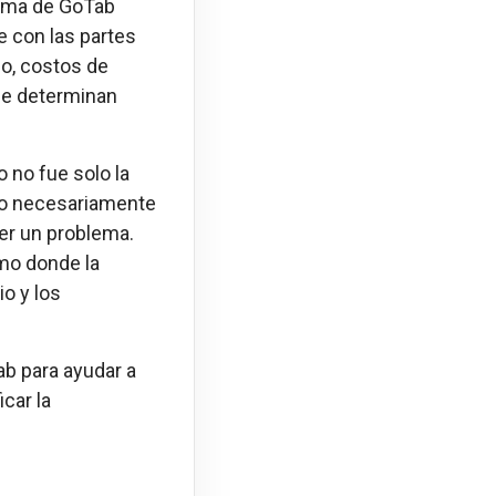
tema de GoTab
e con las partes
io, costos de
que determinan
 no fue solo la
 no necesariamente
er un problema.
mo donde la
io y los
ab para ayudar a
car la