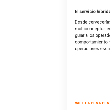
El servicio híbri
Desde cervecerías
multiconceptuales
guiar a los opera
comportamiento re
operaciones escal
VALE LA PENA PEN