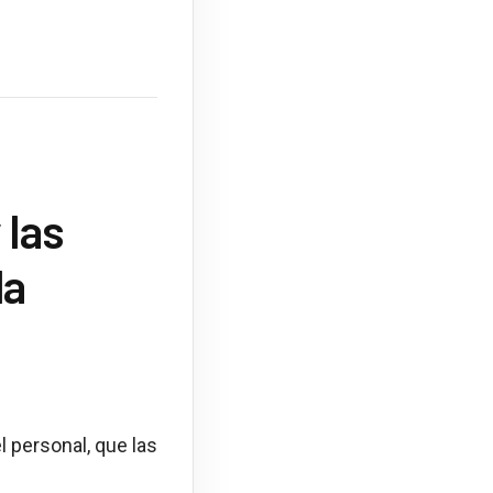
 las
la
 personal, que las