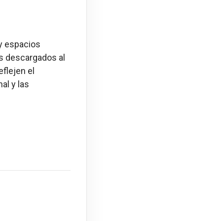
y espacios
ás descargados al
flejen el
al y las