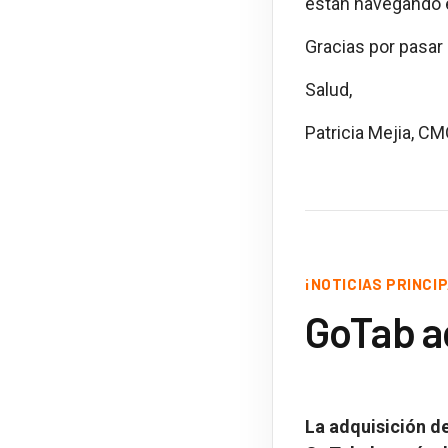
están navegando 
Gracias por pasar
Salud,
Patricia Mejia, C
¡NOTICIAS PRINCI
GoTab a
La adquisición de