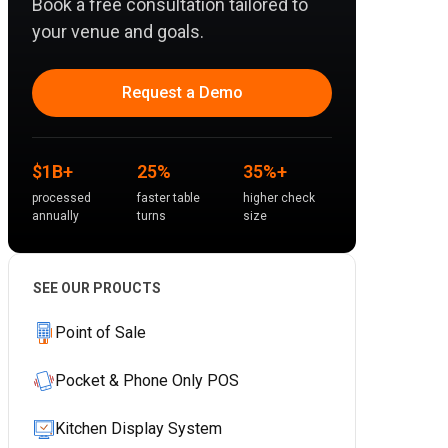
Book a free consultation tailored to
your venue and goals.
Request a Demo
$1B+
25%
35%+
processed
faster table
higher check
annually
turns
size
SEE OUR PROUCTS
Point of Sale
Pocket & Phone Only POS
Kitchen Display System