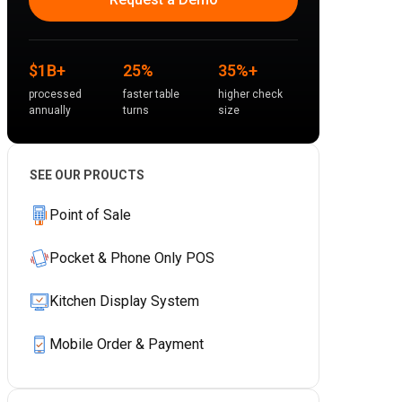
$1B+
25%
35%+
processed
faster table
higher check
annually
turns
size
SEE OUR PROUCTS
Point of Sale
Pocket & Phone Only POS
Kitchen Display System
Mobile Order & Payment