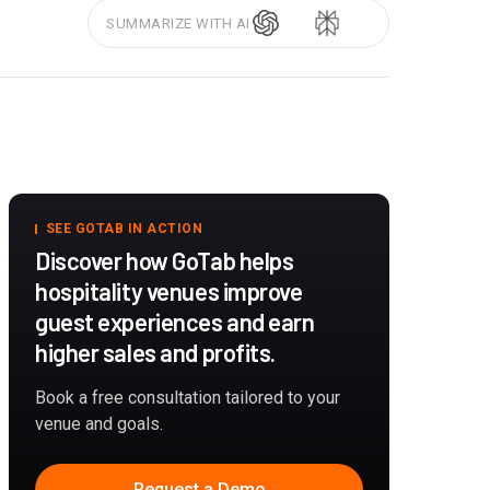
SUMMARIZE WITH AI
SEE GOTAB IN ACTION
Discover how GoTab helps
hospitality venues improve
guest experiences and earn
higher sales and profits.
Book a free consultation tailored to your
venue and goals.
Request a Demo