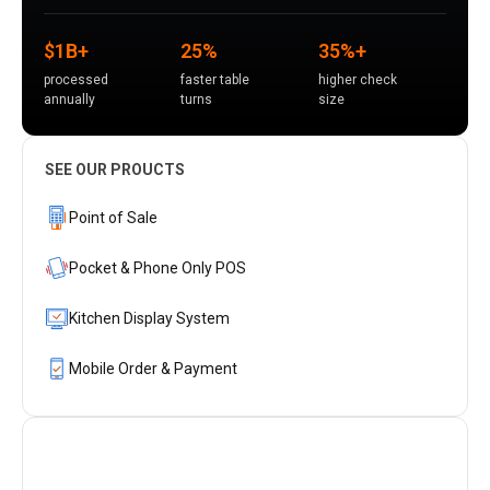
$1B+
25%
35%+
processed
faster table
higher check
annually
turns
size
SEE OUR PROUCTS
Point of Sale
Pocket & Phone Only POS
Kitchen Display System
Mobile Order & Payment