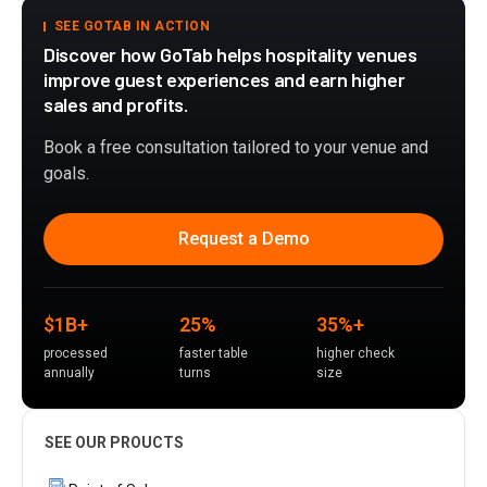
SEE GOTAB IN ACTION
Discover how GoTab helps hospitality venues
improve guest experiences and earn higher
sales and profits.
Book a free consultation tailored to your venue and
goals.
Request a Demo
$1B+
25%
35%+
processed
faster table
higher check
annually
turns
size
SEE OUR PROUCTS