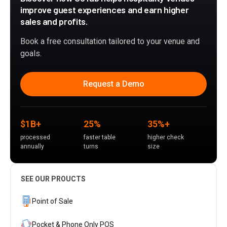
improve guest experiences and earn higher
sales and profits.
Book a free consultation tailored to your venue and
goals.
Request a Demo
$1B+
25%
35%+
processed
faster table
higher check
annually
turns
size
SEE OUR PROUCTS
Point of Sale
Pocket & Phone Only POS