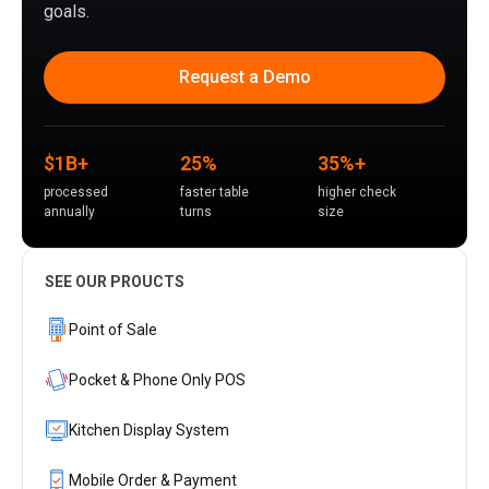
goals.
Request a Demo
$1B+
25%
35%+
processed
faster table
higher check
annually
turns
size
SEE OUR PROUCTS
Point of Sale
Pocket & Phone Only POS
Kitchen Display System
Mobile Order & Payment