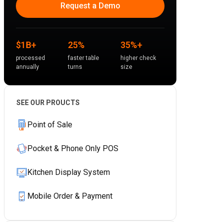
Request a Demo
$1B+
25%
35%+
processed
faster table
higher check
annually
turns
size
SEE OUR PROUCTS
Point of Sale
Pocket & Phone Only POS
Kitchen Display System
Mobile Order & Payment