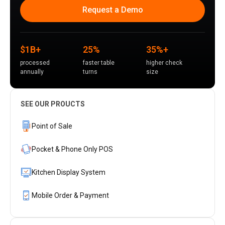
Request a Demo
$1B+
25%
35%+
processed
faster table
higher check
annually
turns
size
SEE OUR PROUCTS
Point of Sale
Pocket & Phone Only POS
Kitchen Display System
Mobile Order & Payment