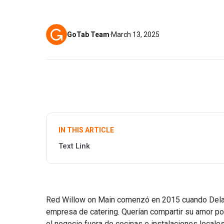
GoTab Team
·
March 13, 2025
IN THIS ARTICLE
Text Link
Red Willow on Main comenzó en 2015 cuando Del
empresa de catering. Querían compartir su amor por l
el negocio fuera de cocinas e instalaciones locales