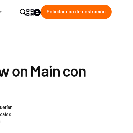
Solicitar una demostración
ow on Main con
uerían
ocales.
u