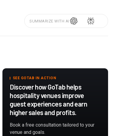
SUMMARIZE WITH AI
SEE GOTAB IN ACTION
Discover how GoTab helps
hospitality venues improve
guest experiences and earn
higher sales and profits.
Book a free consultation tailored to your
venue and goals.