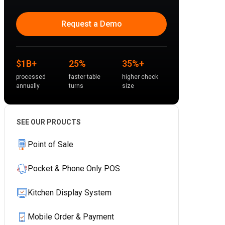
Request a Demo
$1B+
25%
35%+
processed
faster table
higher check
annually
turns
size
SEE OUR PROUCTS
Point of Sale
Pocket & Phone Only POS
Kitchen Display System
Mobile Order & Payment