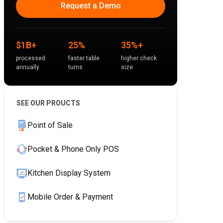
Request a Demo
$1B+
25%
35%+
processed
faster table
higher check
annually
turns
size
SEE OUR PROUCTS
Point of Sale
Pocket & Phone Only POS
Kitchen Display System
Mobile Order & Payment