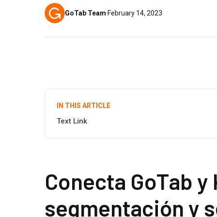
GoTab Team
·
February 14, 2023
IN THIS ARTICLE
Text Link
Conecta GoTab y 
segmentación y 