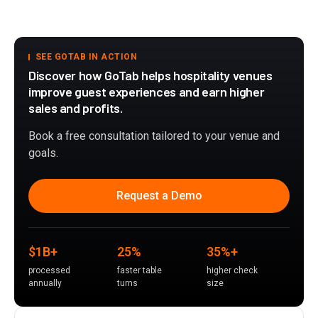
SEE GOTAB IN ACTION
Discover how GoTab helps hospitality venues
improve guest experiences and earn higher
sales and profits.
Book a free consultation tailored to your venue and
goals.
Request a Demo
$1B+
25%
35%+
processed
faster table
higher check
annually
turns
size