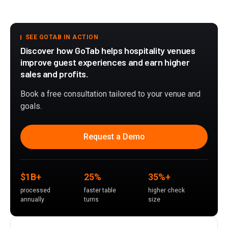
SEE GOTAB IN ACTION
Discover how GoTab helps hospitality venues
improve guest experiences and earn higher
sales and profits.
Book a free consultation tailored to your venue and
goals.
Request a Demo
$1B+
25%
35%+
processed
faster table
higher check
annually
turns
size